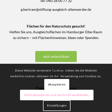
Tel: 040-28 00 77 32
g.bertram@stiftung-ausgleich-altenwerder.de
Flächen für den Naturschutz gesucht!
Helfen Sie uns, Ausgleichsflächen im Hamburger Elbe-Raum
zu sichern – mit Flächenhinweisen, Ideen oder Spenden.
Jetzt unterstützen
Startseite
Diese Website verwendet Cookies. Indem Sie die Website
Kontakt
weiterhin nutzen, stimmen Sie der Verwendung von Cookies zu.
Impressum
Akzeptieren
Datenschutz­erklärung
Nicht akzeptieren und Nachricht ausblenden.
Einstellungen